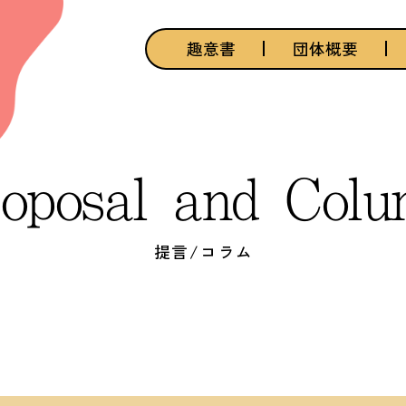
趣意書
団体概要
oposal and Col
提言/コラム