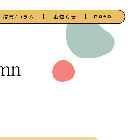
提言/コラム
お知らせ
umn