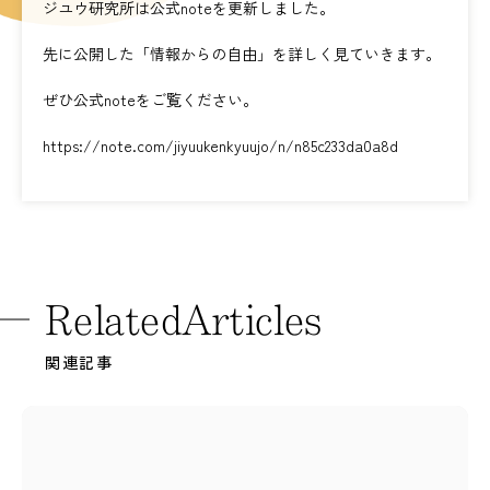
ジユウ研究所は公式noteを更新しました。
先に公開した「情報からの自由」を詳しく見ていきます。
ぜひ公式noteをご覧ください。
https://note.com/jiyuukenkyuujo/n/n85c233da0a8d
R
e
l
a
t
e
d
A
r
t
i
c
l
e
s
関連記事