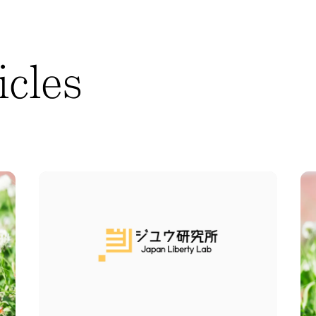
i
c
l
e
s