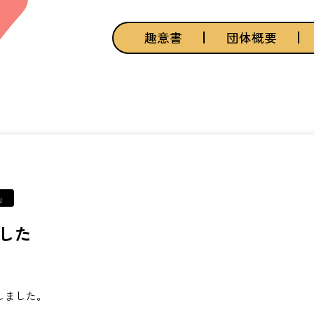
趣意書
団体概要
」
した
しました。